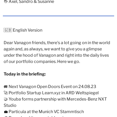
👋
 Axel, Sandro & Susanne
🇬🇧
 English Version
Dear Vanagon friends, there's a lot going on in the world 
again and, as always, we want to give you a glimpse 
under the hood of Vanagon and right into the daily lives 
of our portfolio companies. Here we go.
Today in the briefing: 
🚐
 Next Vanagon Open Doors Event on 24.08.23
🚀
 Portfolio Startup Learn.xyz in ARD Weltspiegel
🤝
 Youba forms partnership with Mercedes-Benz NXT 
Studio
💼
 Particula at the Munich VC Stammtisch